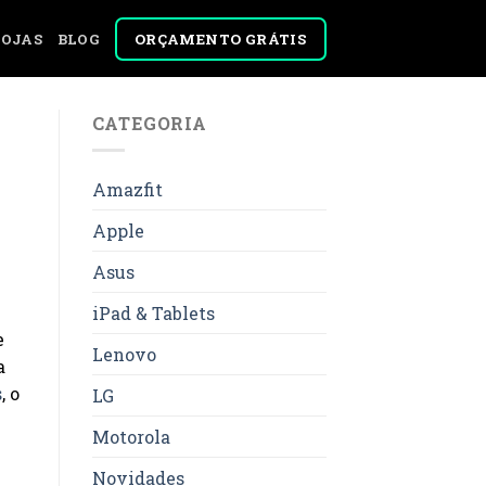
ORÇAMENTO GRÁTIS
LOJAS
BLOG
CATEGORIA
Amazfit
Apple
Asus
iPad & Tablets
e
Lenovo
a
s
, o
LG
Motorola
Novidades