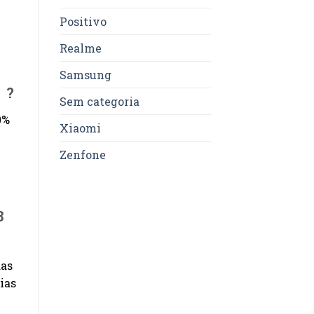
Positivo
Realme
Samsung
s ?
Sem categoria
0%
Xiaomi
Zenfone
3
das
ias