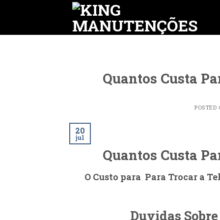
Skip
to
content
Quantos Custa Par
POSTED
20
jul
Quantos Custa Par
O Custo para Para Trocar a T
Duvidas Sobre 