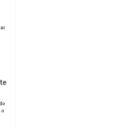
tar
te
ndo
 o