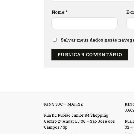
Nome
*
E-
Salvar meus dados neste navega
KING SJC – MATRIZ
KIN
JAC
Rua Dr. Rubião Júnior 84 Shopping
Centro 2º Andar LJ 06 – São José dos
Rua D
Campos / Sp
02 –