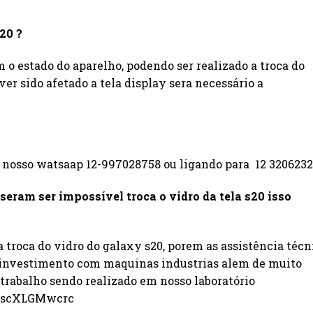
s20 ?
m o estado do aparelho, podendo ser realizado a troca do
er sido afetado a tela display sera necessário a
osso watsaap 12-997028758 ou ligando para 12 3206232
sseram ser impossível troca o
vidro da tela s20
isso
a troca do vidro do galaxy s20, porem as assistência técn
o investimento com maquinas industrias alem de muito
trabalho sendo realizado em nosso laboratório
=6scXLGMwcrc