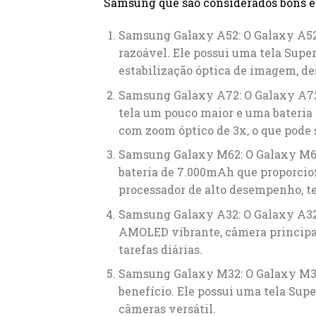
Samsung que são considerados bons e
Samsung Galaxy A52: O Galaxy A52 
razoável. Ele possui uma tela Sup
estabilização óptica de imagem, d
Samsung Galaxy A72: O Galaxy A72
tela um pouco maior e uma bateri
com zoom óptico de 3x, o que pode s
Samsung Galaxy M62: O Galaxy M62
bateria de 7.000mAh que proporci
processador de alto desempenho, t
Samsung Galaxy A32: O Galaxy A32 
AMOLED vibrante, câmera principal
tarefas diárias.
Samsung Galaxy M32: O Galaxy M32 
benefício. Ele possui uma tela Sup
câmeras versátil.